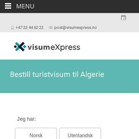
MENU
+47 22 44 62 22
post@visumexpress.no
Bestill turistvisum til Algerie
Jeg har:
Norsk
Utenlandsk