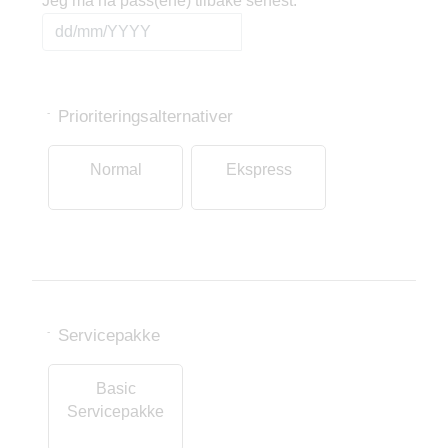
Jeg må ha pass(ene) tilbake senest:
Prioriteringsalternativer
-
Normal
Ekspress
Servicepakke
-
Basic
Servicepakke