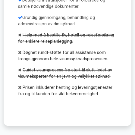
Detaljerte instruksjoner for å forberede og
samle nødvendige dokumenter.
Grundig gjennomgang, behandling og
administrasjon av din søknad.
Hjelp med å bestille fly, hotell og reiseforsikring
for enklere reiseplanlegging.
Døgnet rundt-støtte for all assistanse som
trengs gjennom hele visumsøknadsprosessen.
Guidet visumprosess fra start til slutt, ledet av
visumeksperter for en jevn og vellykket søknad.
Prisen inkluderer henting og leveringstjenester
fra og til kunden for økt bekvemmelighet.