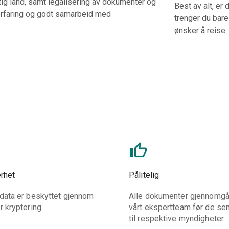
ktig land, samt legalisering av dokumenter og
Best av alt, er
 erfaring og godt samarbeid med
trenger du bare
ønsker å reise.
rhet
Pålitelig
data er beskyttet gjennom
Alle dokumenter gjennomgå
r kryptering.
vårt ekspertteam før de se
til respektive myndigheter.