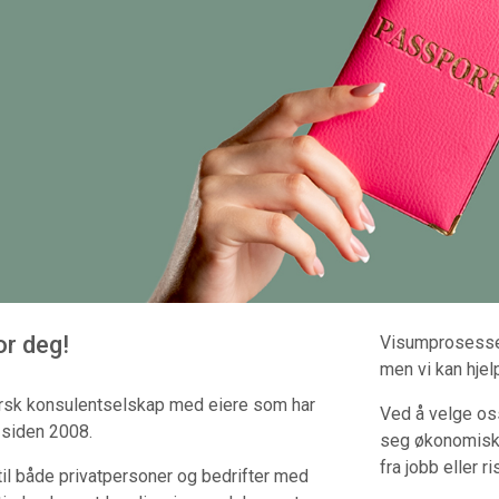
or deg!
Visumprosesse
men vi kan hjel
rsk konsulentselskap med eiere som har
Ved å velge oss
d siden 2008.
seg økonomisk: 
fra jobb eller r
p til både privatpersoner og bedrifter med