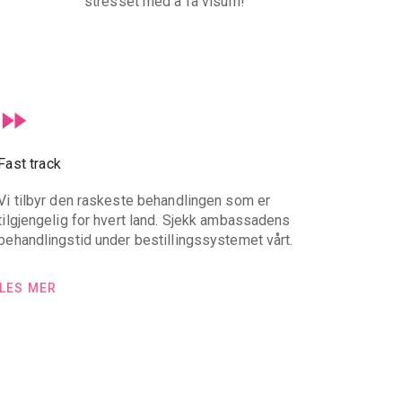
stresset med å få visum!
Fast track
Vi tilbyr den raskeste behandlingen som er
tilgjengelig for hvert land. Sjekk ambassadens
behandlingstid under bestillingssystemet vårt.
LES MER