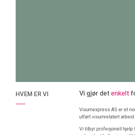
Vi gjør det
enkelt
f
HVEM ER VI
Visumexpress AS er et no
utført visumrelatert arbei
Vi tilbyr profesjonell hjel