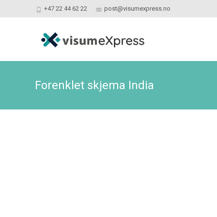
+47 22 44 62 22
post@visumexpress.no
Forenklet skjema India