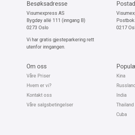
Besøksadresse
Postad
Visumexpress AS
Visumex
Bygdøy allé 111 (inngang B)
Postboks
0273 Oslo
0217 Os
Vi har gratis gjesteparkering rett
utenfor inngangen.
Om oss
Populæ
Våre Priser
Kina
Hvem er vi?
Russlan
Kontakt oss
India
Våre salgsbetingelser
Thailand
Cuba