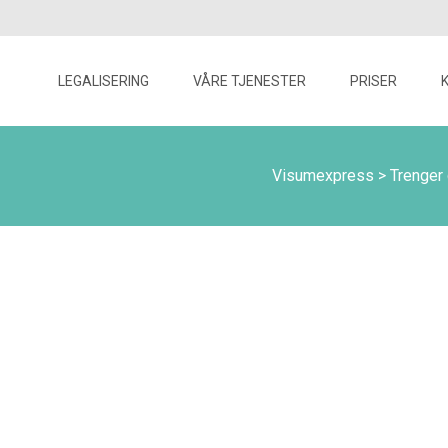
Skip
to
LEGALISERING
VÅRE TJENESTER
PRISER
content
Visumexpress
>
Trenger 