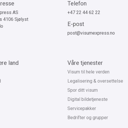
resse
Telefon
press AS
+47 22 44 62 22
 4106 Sjølyst
E-post
lo
post@visumexpress.no
re land
Våre tjenester
Visum til hele verden
d
Legalisering & oversettelse
Spor ditt visum
Digital bildetjeneste
Servicepakker
Bedrifter og grupper