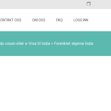
KONTAKT OSS
OM OSS
FAQ
LOGG INN
du visum eller e-Visa til India
>
Forenklet skjema India