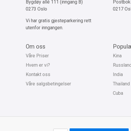
Bygdøy allé 111 (inngang B)
Postboks
0273 Oslo
0217 Os
Vi har gratis gjesteparkering rett
utenfor inngangen.
Om oss
Populæ
Våre Priser
Kina
Hvem er vi?
Russlan
Kontakt oss
India
Våre salgsbetingelser
Thailand
Cuba