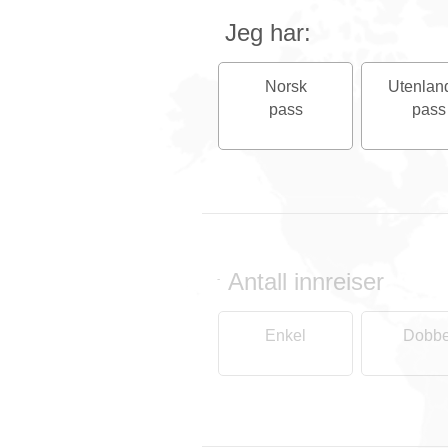
Jeg har:
Norsk
Utenlan
pass
pass
Antall innreiser
-
Enkel
Dobbe