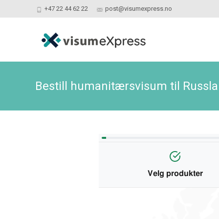
+47 22 44 62 22
post@visumexpress.no
Bestill humanitærsvisum til Russl
Velg produkter