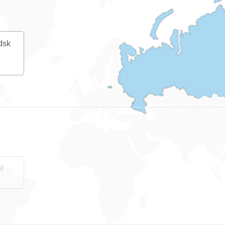
dsk
l