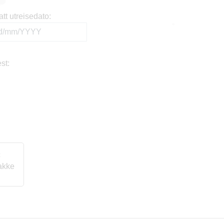
att utreisedato:
st:
c
akke