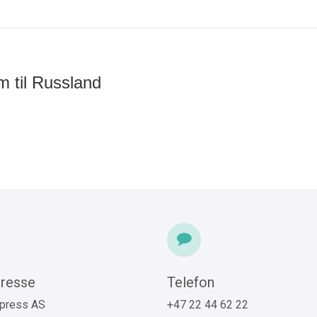
m til Russland
resse
Telefon
press AS
+47 22 44 62 22