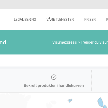
Skip
to
LEGALISERING
VÅRE TJENESTER
PRISER
content
and
Visumexpress
>
Trenger du visu
Bekreft produkter i handlekurven