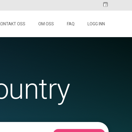
KONTAKT OSS
OM OSS
FAQ
LOGG INN
ountry