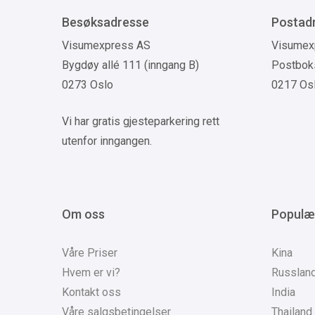
Besøksadresse
Postad
Visumexpress AS
Visumex
Bygdøy allé 111 (inngang B)
Postboks
0273 Oslo
0217 Os
Vi har gratis gjesteparkering rett
utenfor inngangen.
Om oss
Populæ
Våre Priser
Kina
Hvem er vi?
Russlan
Kontakt oss
India
Våre salgsbetingelser
Thailand