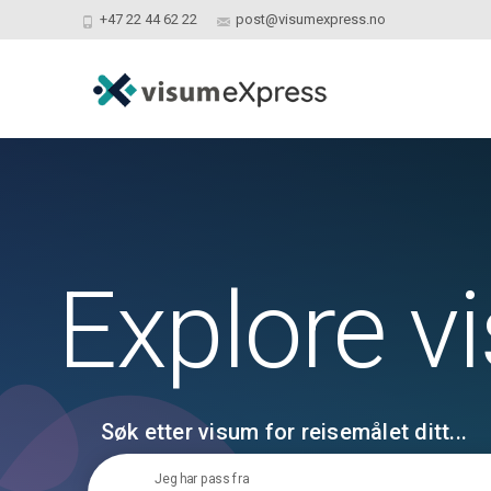
+47 22 44 62 22
post@visumexpress.no
Explore v
Søk etter visum for reisemålet ditt...
Jeg har pass fra