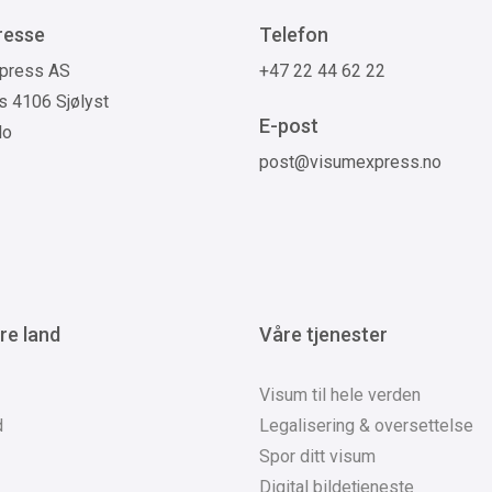
resse
Telefon
press AS
+47 22 44 62 22
 4106 Sjølyst
E-post
lo
post@visumexpress.no
re land
Våre tjenester
Visum til hele verden
d
Legalisering & oversettelse
Spor ditt visum
Digital bildetjeneste