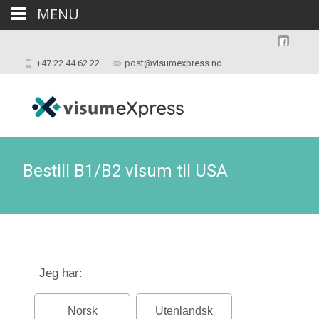
MENU
+47 22 44 62 22
post@visumexpress.no
Bestill B1/B2 visum til USA
Jeg har:
Norsk
Utenlandsk