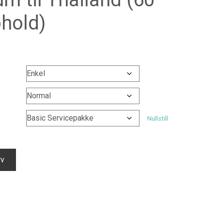
hold)
Prisområde:
kr 2394
til
kr 4738
Nullstill
rv