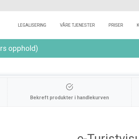
Skip
to
LEGALISERING
VÅRE TJENESTER
PRISER
content
ers opphold)
Bekreft produkter i handlekurven
e-Turistvis