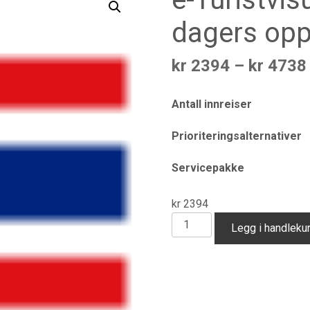
dagers opp
kr
2394
–
kr
4738
Antall innreiser
Prioriteringsalternativer
Servicepakke
kr
2394
e-
Legg i handleku
Turistvisum
til
Thailand
(60
dagers