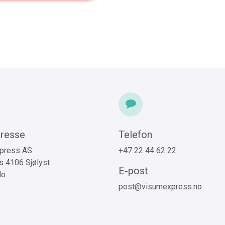
opphold)
antall
resse
Telefon
press AS
+47 22 44 62 22
 4106 Sjølyst
E-post
lo
post@visumexpress.no