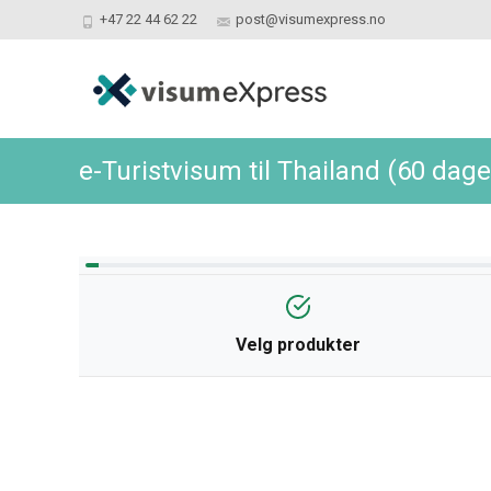
+47 22 44 62 22
post@visumexpress.no
e-Turistvisum til Thailand (60 dag
Velg produkter