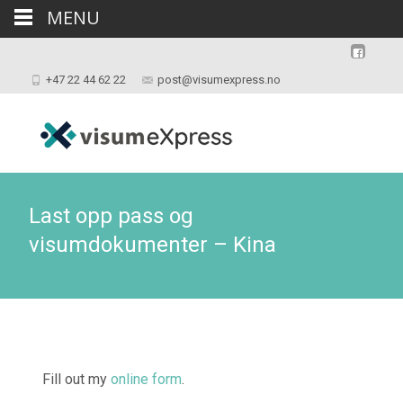
MENU
+47 22 44 62 22
post@visumexpress.no
Last opp pass og
visumdokumenter – Kina
Fill out my
online form
.