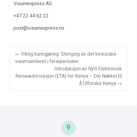
Visumexpress AS
+47 22 44 62 22
post@visumexpress.no
Post
←
Viktig kunngjøring: Stenging av det kinesiske
visumsenteret i ferieperioden
navigation
Introduksjon av Nytt Elektronisk
Reiseautorisasjon (ETA) for Kenya – Din Nøkkel til
å Utforske Kenya
→