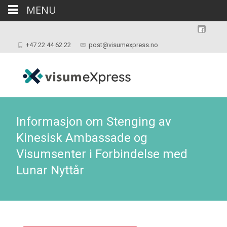
MENU
+47 22 44 62 22
post@visumexpress.no
Informasjon om Stenging av
Kinesisk Ambassade og
Visumsenter i Forbindelse med
Lunar Nyttår