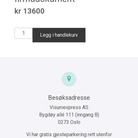
kr
13600
Angola
Legg i handlekurv
konsulærgebyr
legalisering
av
firmadokument
antall
Besøksadresse
Visumexpress AS
Bygdøy allé 111 (inngang B)
0273 Oslo
Vi har gratis gjesteparkering rett utenfor