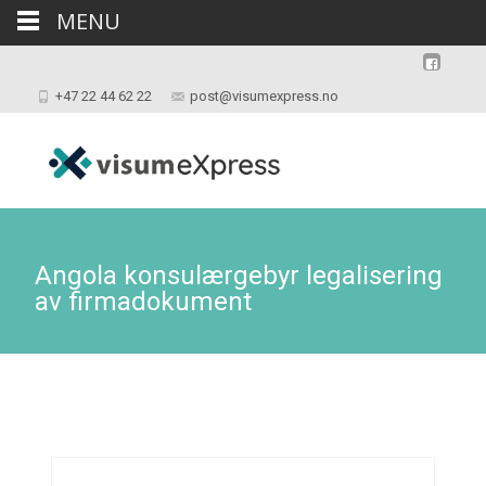
MENU
+47 22 44 62 22
post@visumexpress.no
Angola konsulærgebyr legalisering
av firmadokument