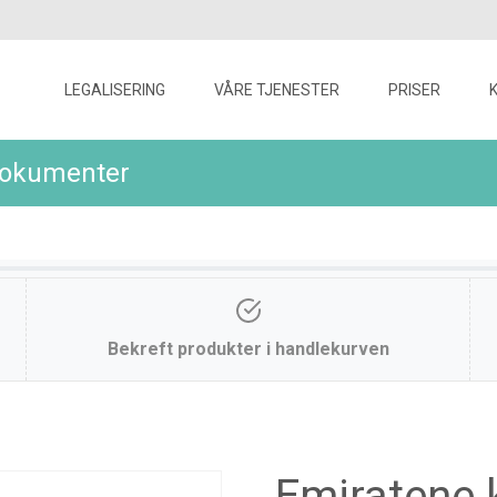
Skip
to
LEGALISERING
VÅRE TJENESTER
PRISER
content
dokumenter
Bekreft produkter i handlekurven
Emiratene 