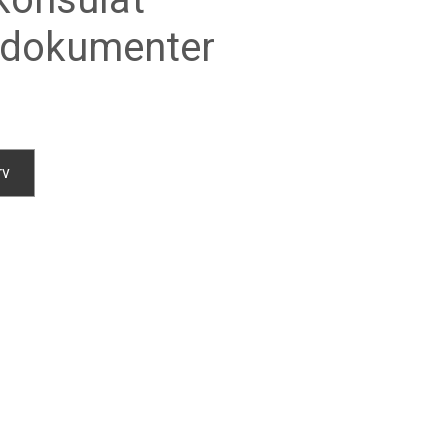
sdokumenter
rv