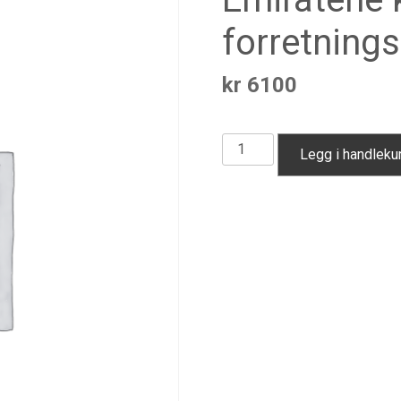
forretning
kr
6100
Emiratene
Legg i handleku
konsulat
–
forretningsdokumenter
antall