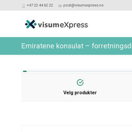
+47 22 44 62 22
post@visumexpress.no
Emiratene konsulat – forretnings
Velg produkter