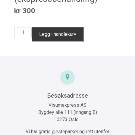
kr
300
Taiwan
Legg i handlekurv
-
legalisering
av
dokumenter
(ekspressbehandling)
antall
Besøksadresse
Visumexpress AS
Bygdøy allé 111 (inngang B)
0273 Oslo
Vi har gratis gjesteparkering rett utenfor