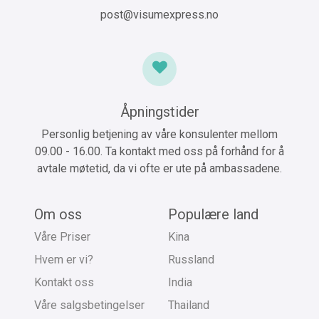
post@visumexpress.no
Åpningstider
Personlig betjening av våre konsulenter mellom
09.00 - 16.00. Ta kontakt med oss på forhånd for å
avtale møtetid, da vi ofte er ute på ambassadene.
Om oss
Populære land
Våre Priser
Kina
Hvem er vi?
Russland
Kontakt oss
India
Våre salgsbetingelser
Thailand