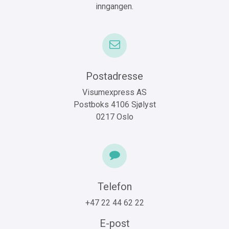
inngangen.
Postadresse
Visumexpress AS
Postboks 4106 Sjølyst
0217 Oslo
Telefon
+47 22 44 62 22
E-post